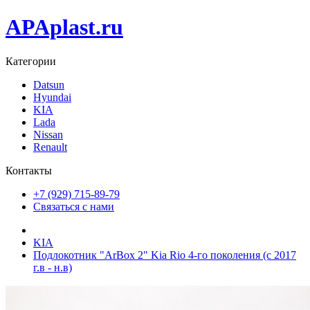
APAplast.ru
Категории
Datsun
Hyundai
KIA
Lada
Nissan
Renault
Контакты
+7 (929) 715-89-79
Связаться с нами
KIA
Подлокотник "ArBox 2" Kia Rio 4-го поколения (с 2017
г.в - н.в)