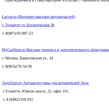
Присоединяйся и стань партером АПАпласт - напишите пись
Luccar.ru (Интернет-магазин автозапчастей)
г. Тольятти ул. Ботаническая 38
т. 8(987)-93-987-23
MyCarShop.ru Магазин тюнинга и дополнительного оборудован
г. Москва, Башиловская ул., 34
т. 8(903)276-54-58
ЛадаТорг.ру Автоаксессуары для автомобилей Лада
г.Тольятти, Южное шоссе, 22, офис 101.
т. 8 (8482) 930 931