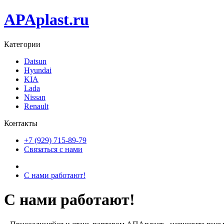
APAplast.ru
Категории
Datsun
Hyundai
KIA
Lada
Nissan
Renault
Контакты
+7 (929) 715-89-79
Связаться с нами
С нами работают!
С нами работают!